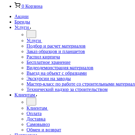
0
Корзина
Акции
Бренды
Услуги
Услуги
Подбор и расчет материалов
Заказ образцов и планшетов
Распил кирпича
Бесплатное хранение
Видеодемонстрация материалов
Выезд на объект с образцами
Экскурсии на заводы
Мастер-класс по работе со строительными материа
Технический надзор за строительством
Клиентам
Клиентам
Оплата
Доставка
Самовывоз
Обмен и возврат