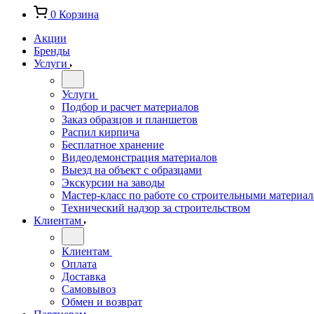
0
Корзина
Акции
Бренды
Услуги
Услуги
Подбор и расчет материалов
Заказ образцов и планшетов
Распил кирпича
Бесплатное хранение
Видеодемонстрация материалов
Выезд на объект с образцами
Экскурсии на заводы
Мастер-класс по работе со строительными материа
Технический надзор за строительством
Клиентам
Клиентам
Оплата
Доставка
Самовывоз
Обмен и возврат