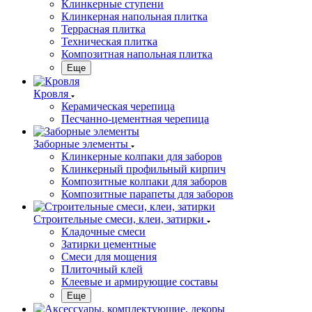
Клинкерные ступени
Клинкерная напольная плитка
Террасная плитка
Техническая плитка
Композитная напольная плитка
Еще
Кровля
Керамическая черепица
Песчанно-цементная черепица
Заборные элементы
Клинкерные колпаки для заборов
Клинкерный профильный кирпич
Композитные колпаки для заборов
Композитные парапеты для заборов
Строительные смеси, клеи, затирки
Кладочные смеси
Затирки цементные
Смеси для мощения
Плиточный клей
Клеевые и армирующие составы
Еще