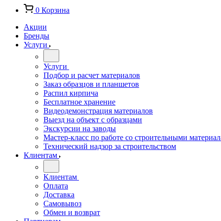
0
Корзина
Акции
Бренды
Услуги
Услуги
Подбор и расчет материалов
Заказ образцов и планшетов
Распил кирпича
Бесплатное хранение
Видеодемонстрация материалов
Выезд на объект с образцами
Экскурсии на заводы
Мастер-класс по работе со строительными материа
Технический надзор за строительством
Клиентам
Клиентам
Оплата
Доставка
Самовывоз
Обмен и возврат